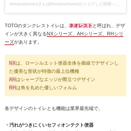
himamahome’sさん(@himamahome)がシェアした投稿
–
2019年
TOTOのタンクレストイレは、
ネオレスト
と呼ばれ、デザ
インが大きく異なる
NXシリーズ、AHシリーズ、RHシリ
ーズ
があります。
NX
は、ローシルエット便器全体を曲線でデザインし
た優美な形状が特徴の最上位機種
AH
はシャープなエッジが際立つデザイン
RH
は角を丸めた優しいフォルム
各デザインのトイレとも機能は業界最先端で、
・汚れがつきにくいセフィオンテクト便器