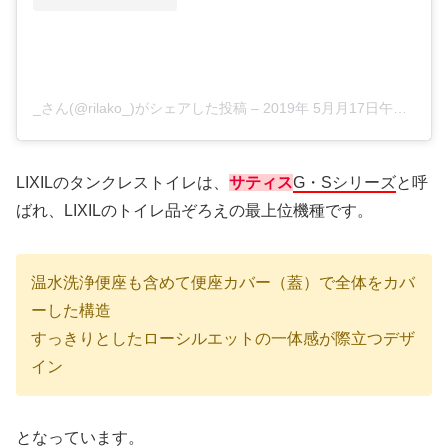
_さん(@rilako_)がシェアした投稿
–
2019年 5月月17日午前8時34分PDT
LIXILのタンクレストイレは、
サティス
G・Sシリーズ
と呼
ばれ、LIXILのトイレ品ぞろえの最上位機種です。
温水洗浄便座も含めて便座カバー（蓋）で全体をカバ
ーした構造
すっきりとしたローシルエットの一体感が際立つデザ
イン
となっています。