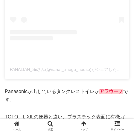
PANALIAN_Siiさん(@nana._.megu_house)がシェアした投稿
–
2
Panasonicが出しているタンクレストイレが
アラウーノ
で
す。
TOTO、LIXILの便器と違い、プラスチック表面に有機ガ
ラス処理をして造ったトイレで、
ホーム
検索
トップ
サイドバー