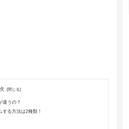
次
が違うの？
ムする方法は2種類！