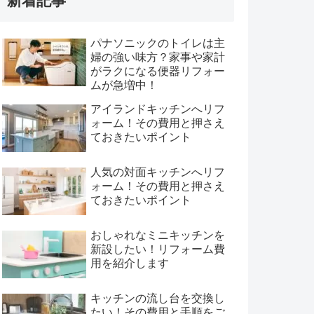
新着記事
パナソニックのトイレは主
婦の強い味方？家事や家計
がラクになる便器リフォー
ムが急増中！
アイランドキッチンへリフ
ォーム！その費用と押さえ
ておきたいポイント
人気の対面キッチンへリフ
ォーム！その費用と押さえ
ておきたいポイント
おしゃれなミニキッチンを
新設したい！リフォーム費
用を紹介します
キッチンの流し台を交換し
たい！その費用と手順をご