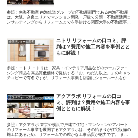
参照：南海不動産 南海鉄道グループの不動産部門である南海不動産
は、大阪、奈良エリアでマンション開発・戸建て分譲・不動産活用コ
ンサルティングからリフォームまでを手掛ける関西大手の不動産事業
者です。 南海不動産のリフォームは、マンション・戸建て...
ニトリ リフォームの口コミ、評
全国リフォーム業者
判は？費用や施工内容を事例とと
もに解説！
参照：ニトリ ニトリは、家具・インテリア用品などのホームファニ
シング商品を高品質低価格で提供する「お、ねだん以上。」のキャッ
チコピーで有名ですが、リフォーム事業も店舗にショールームを併設
して展開しています。 リフォームは、キッチン・バスルー...
アクアラボ リフォームの口コ
全国リフォーム業者
ミ、評判は？費用や施工内容を事
例とともに解説！
参照：アクアラボ 東京や横浜で戸建て住宅・マンションやアパート
のリフォーム事業を展開するアクアラボは、その始まりが住宅設備の
施工にあるため、リフォームでの確かな工事品質が魅力です。 また