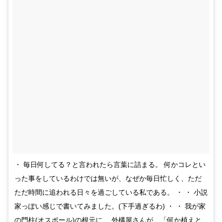
・ 毎日何してる？と言われたら言葉に詰まる。 何かコレとい
った事をしているわけでは無いが、なぜか毎日忙しく、ただ
ただ時間に追われる日々を過ごしている私である。 ・ ・ 小説
家っぽい感じで書いてみました。(下手過ぎるわ) ・ ・ 我が家
の門柱(オスポール)の根元に、 外構屋さんが、「何か植えと