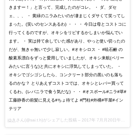
きますー！」と言って、完成したのがコレ。 ・ ダ、ダセ
ェ、、、 ・ 黄緑のニラみたいのが凄まじくダサくて笑ってし
まった。(笑いのセンスあるわ) ・ ・ ・ 今日は母とコストコに
行ってくるのですが、オキシをリピするかしまいか悩んでい
ます。 ・ 実は持て余していた感があり、やっと使い切ったの
だが、無きゃ無いで少し寂しい。#オキシロス ・ #暁石鹸 の
酸素系漂白をずっと愛用していましたが、オキシ来航(ペリー
みたいに言うな)と共にオキシに浮気してしまっていた。 ・
オキシでゴシゴシしたら、コンクリート部分の黒いのも落ち
るのかな？ とりあえずコストコでは、オキシとレバー買って
くるわ。(レバニラで食う気だな) ・ ・ #オスポール#ニラ#草#
工藤静香の前髪に見える#ちょ待てよ #門柱#外構#平屋#イン
テリア
ゆき
さん(@sai.t.h)がシェアした投稿 –
2017年 7月月20日午後5時37分PDT