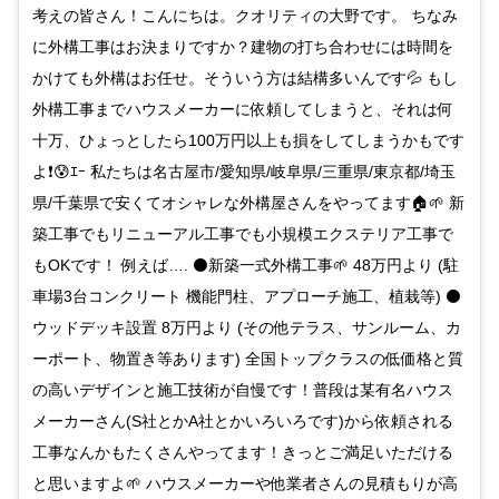
考えの皆さん！こんにちは。クオリティの大野です。 ちなみ
に外構工事はお決まりですか？建物の打ち合わせには時間を
かけても外構はお任せ。そういう方は結構多いんです💦 もし
外構工事までハウスメーカーに依頼してしまうと、それは何
十万、ひょっとしたら100万円以上も損をしてしまうかもです
よ❗😰ｴｰ 私たちは名古屋市/愛知県/岐阜県/三重県/東京都/埼玉
県/千葉県で安くてオシャレな外構屋さんをやってます🏠🌱 新
築工事でもリニューアル工事でも小規模エクステリア工事で
もOKです！ 例えば…. ⚫新築一式外構工事🌱 48万円より (駐
車場3台コンクリート 機能門柱、アプローチ施工、植栽等) ⚫
ウッドデッキ設置 8万円より (その他テラス、サンルーム、カ
ーポート、物置き等あります) 全国トップクラスの低価格と質
の高いデザインと施工技術が自慢です！普段は某有名ハウス
メーカーさん(S社とかA社とかいろいろです)から依頼される
工事なんかもたくさんやってます！きっとご満足いただける
と思いますよ🌱 ハウスメーカーや他業者さんの見積もりが高