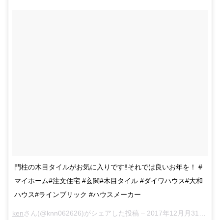
門柱の木目タイルがお気に入りです‼︎それでは良いお年を！ #
マイホーム#注文住宅 #玄関#木目タイル #ダイワハウス#大和
ハウス#ラインブリック #ハウスメーカー
ken
さん(@knn062626)がシェアした投稿 –
2017年12月月31日午前5時20分PST