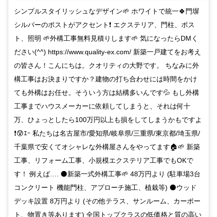
シンプルスタイリッシュなデザイン🌱 ホワイトで統一🍀門塀
シルバーのポストがアクセント❗ エクステリア、門柱、ポス
ト、照明 🌱外構工事無料見積りします🌱 気になったらDMく
ださい(^^) https://www.quality-ex.com/ 新築一戸建てをお考え
の皆さん！こんにちは。クオリティの大野です。 ちなみに外
構工事はお決まりですか？建物の打ち合わせには時間をかけ
ても外構はお任せ。そういう方は結構多いんです💦 もし外構
工事までハウスメーカーに依頼してしまうと、それは何十
万、ひょっとしたら100万円以上も損をしてしまうかもですよ
❗😰ｴｰ 私たちは名古屋市/愛知県/岐阜県/三重県/東京都/埼玉県/
千葉県で安くてオシャレな外構屋さんをやってます🏠🌱 新築
工事、リフォーム工事、小規模エクステリア工事でもOKで
す！ 例えば…. ⚫新築一式外構工事🌱 48万円より (駐車場3台
コンクリート 機能門柱、アプローチ施工、植栽等) ⚫ウッド
デッキ設置 8万円より (その他テラス、サンルーム、カーポー
ト、物置き等あります) 全国トップクラスの低価格と質の高い