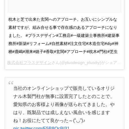
枕木と芝で出来た玄関へのアプローチ。お互いにシンプルな
素材ですが、組み合せる事で存在感のあるアプローチになり
ました。 #プラスデザイン#工務店#一級建築士事務所#建築事
務所#新築#リフォーム#自然素材#注文住宅#木造住宅#diy#神
栖#鹿嶋#潮来#銚子#香取#玄関#アプローチ#枕木#門柱#芝生
株式会社プラスデザイン
さん(@plusdesign_plusdiy)がシェアした投稿 –
当社のオンラインショップで販売しているオリジ
ナル木製門柱が無事に設置完了したとのことで、
愛知県のお客様より画像が送られてきました。や
はり、既製品では成しえない風合いを感じます
ね！お役にたてて良かった～(ˆ◡ˆ)♪
pic.twitter.com/F5B8OcBI31