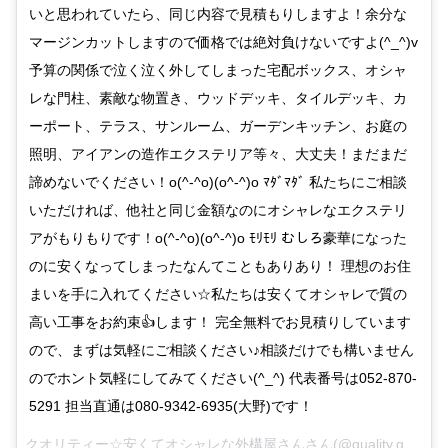
いと思われていたら、同じ内容で見積もりしますよ！余分な
マージンカットしますので価格では絶対負けないですよ(^_^)v
予算の関係で泣く泣く外してしまった宅配ボックス、オシャ
レな門柱、素敵な物置き、ウッドデッキ、タイルデッキ、カ
ーポート、テラス、サンルーム、ガーデンキッチン、お庭の
照明、アイアンの造作エクステリア等々、大丈夫！まだまだ
諦めないでください！o(^-^o)(o^-^)o ﾏﾀﾞﾏﾀﾞ 私たちにご相談
いただければ、他社と同じ金額なのにオシャレなエクステリ
アがもりもりです！o(^-^o)(o^-^)o ﾓﾘﾓﾘ むしろ豪華になった
のに安くなってしまったなんてこともありあり！ 理想のお住
まいを手に入れてください☆私たちは安くてオシャレで質の
高い工事をお約束👍します！ 完全無料でお見積りしています
ので、まずは気軽にご相談ください♪相談だけでも構いません
のでホント気軽にしてみてください(^_^) 代表番号は052-870-
5291 担当直通は080-9342-6935(大野)です！
クオリティー☆安くてオシャレな外構屋さん
さん(@quality.gaikou.in)がシェアした投稿 –