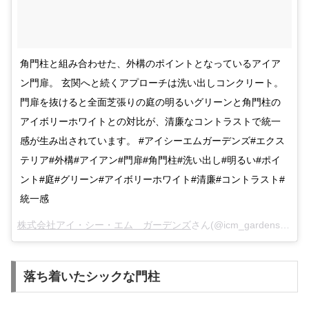
角門柱と組み合わせた、外構のポイントとなっているアイア
ン門扉。 玄関へと続くアプローチは洗い出しコンクリート。
門扉を抜けると全面芝張りの庭の明るいグリーンと角門柱の
アイボリーホワイトとの対比が、清廉なコントラストで統一
感が生み出されています。 #アイシーエムガーデンズ#エクス
テリア#外構#アイアン#門扉#角門柱#洗い出し#明るい#ポイ
ント#庭#グリーン#アイボリーホワイト#清廉#コントラスト#
統一感
株式会社アイ・シー・エム ガーデンズ
さん(@icm_gardens)がシェアした投稿 –
落ち着いたシックな門柱