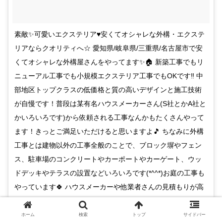
素敵✨可愛いエクステリア♥安くてオシャレな外構・エクステ
リアならクオリティへ☆ 愛知県/岐阜県/三重県/名古屋市で安
くてオシャレな外構屋さんをやってます✨🏠 新築工事でもリ
ニューアル工事でも小規模エクステリア工事でもOKです‼ 中
部地区トップクラスの低価格と質の高いデザインと施工技術
が自慢です！普段は某有名ハウスメーカーさん(S社とかA社と
かいろいろです)から依頼される工事なんかもたくさんやって
ます！きっとご満足いただけると思いますよ🎵 ちなみに外構
工事とは建物以外の工事全般のことで、ブロック塀やフェン
ス、駐車場のコンクリートやカーポートやカーゲート、ウッ
ドデッキやテラスの設置などいろいろです(*^^*)お庭の工事も
やっています🍀 ハウスメーカーや他業者さんの見積もりが高
いと思われていたら、同じ内容で見積もりしますよ！余分な
マージンカットしますので価格では絶対負けないですよ(^_^)v
ホーム
検索
トップ
サイドバー