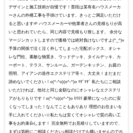
デザインと施工技術が自慢です！普段は某有名ハウスメーカ
ーさんの外構工事を手掛けています。きっとご満足いただけ
ると思います🌱 ハウスメーカーや他業者さんの見積もりが高
いと思われていたら、同じ内容で見積もり致します。 余分な
マージンカットしますので価格では絶対負けないですよ(^_^)v
予算の関係で泣く泣く外してしまった宅配ボックス、オシャ
レな門柱、素敵な物置き、ウッドデッキ、タイルデッキ、カ
ーポート、テラス、サンルーム、ガーデンキッチン、お庭の
照明、アイアンの造作エクステリア等々、大丈夫！まだまだ
諦めないでください！o(^-^o)(o^-^)o ﾏﾀﾞﾏﾀﾞ 私たちにご相談
いただければ、他社と同じ金額なのにオシャレなエクステリ
アがもりもりです！o(^-^o)(o^-^)o ﾓﾘﾓﾘ 豪華になったのに安
くなってしまった！なんてこともありあり 理想のお住まいを
手に入れてください☆私たちは安くてオシャレで質の高い工
事をお約束👍します！ 完全無料でお見積りしていますので、
まずは気軽にご相談ください♪相談だけでも構いませんのでホ