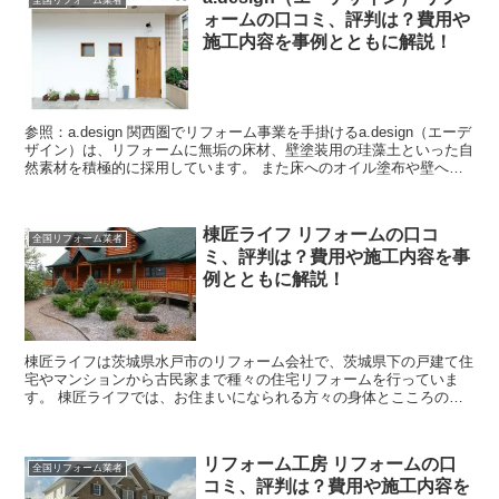
全国リフォーム業者
ォームの口コミ、評判は？費用や
施工内容を事例とともに解説！
参照：a.design 関西圏でリフォーム事業を手掛けるa.design（エーデ
ザイン）は、リフォームに無垢の床材、壁塗装用の珪藻土といった自
然素材を積極的に採用しています。 また床へのオイル塗布や壁への
珪藻土塗布など、可能な範囲でお施主様...
棟匠ライフ リフォームの口コ
全国リフォーム業者
ミ、評判は？費用や施工内容を事
例とともに解説！
棟匠ライフは茨城県水戸市のリフォーム会社で、茨城県下の戸建て住
宅やマンションから古民家まで種々の住宅リフォームを行っていま
す。 棟匠ライフでは、お住まいになられる方々の身体とこころの健
康を願い、自然素材を利用したリフォームに力を入れています...
リフォーム工房 リフォームの口
全国リフォーム業者
コミ、評判は？費用や施工内容を