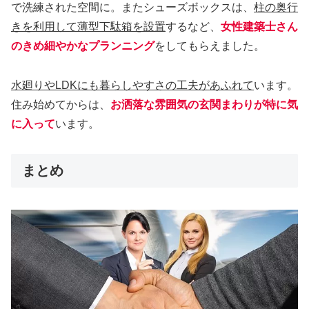
で洗練された空間に。またシューズボックスは、
柱の奥行
きを利用して薄型下駄箱を設置
するなど、
女性建築士さん
のきめ細やかなプランニング
をしてもらえました。
水廻りやLDKにも暮らしやすさの工夫があふれて
います。
住み始めてからは、
お洒落な雰囲気の玄関まわりが特に気
に入って
います。
まとめ