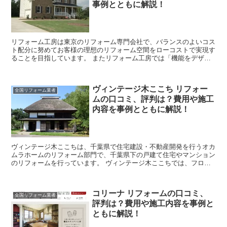
事例とともに解説！
リフォーム工房は東京のリフォーム専門会社で、バランスのよいコス
ト配分に努めてお客様の理想のリフォーム空間をローコストで実現す
ることを目指しています。 またリフォーム工房では「機能をデザイ
ンする」ことをリフォームの柱として、お客様のご希望のデ...
ヴィンテージ木ここち リフォー
全国リフォーム業者
ムの口コミ、評判は？費用や施工
内容を事例とともに解説！
ヴィンテージ木ここちは、千葉県で住宅建設・不動産開発を行うオカ
ムラホームのリフォーム部門で、千葉県下の戸建て住宅やマンション
のリフォームを行っています。 ヴィンテージ木ここちでは、フロー
リング材だけでなく建具も無垢材にこだわるなど、住まう人...
コリーナ リフォームの口コミ、
全国リフォーム業者
評判は？費用や施工内容を事例と
ともに解説！