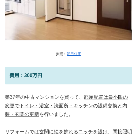
参照：
朝日住宅
費用：300万円
築37年の中古マンションを買って、
部屋配置は最小限の
変更でトイレ・浴室・洗面所・キッチンの設備交換と内
装・玄関の更新
を行いました。
リフォームでは
玄関に絵を飾れるニッチを設け
、
間接照明