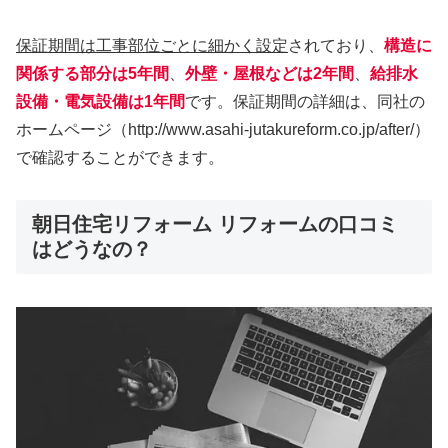
保証期間は工事部位ごとに細かく設定
されており、
構造に
関係する部分は5年間
、
外壁・屋根などは2年間
、
給排水
設備・電気設備は1年間
です。保証期間の詳細は、同社の
ホームページ（http://www.asahi-jutakureform.co.jp/after/）
で確認することができます。
朝日住宅リフォーム リフォームの口コミ
はどうなの？