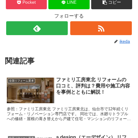
Pocket
LINE
コピー
フォローする
ikeda
関連記事
ファミリ工房東北 リフォームの
全国リフォーム業者
口コミ、評判は？費用や施工内容
を事例とともに解説！
参照：ファミリ工房東北 ファミリ工房東北は、仙台市で12年続くリ
フォーム・リノベーション専門店です。 同社では、水廻りトラブル
への修繕・屋根の葺き替えから戸建て住宅・マンションのリフォー
ム・古民家再生まで種々のリフォーム対応が可能です。 フ...
a.design（エーデザイン） リフ