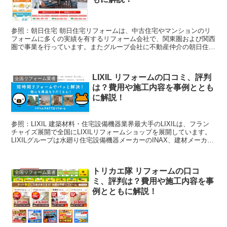
参照：朝日住宅 朝日住宅リフォームは、中古住宅やマンションのリ
フォームに多くの実績を有するリフォーム会社で、関東圏および関西
圏で事業を行っています。またグループ会社に不動産仲介の朝日住宅
があるため、同社では中古住宅探しからリフォームまでワン...
LIXIL リフォームの口コミ、評判
全国リフォーム業者
は？費用や施工内容を事例ととも
に解説！
参照：LIXIL 建築材料・住宅設備機器業界最大手のLIXILは、フラン
チャイズ展開で全国にLIXILリフォームショップを展開しています。
LIXILグループは水廻り住宅設備機器メーカーのINAX、建材メーカー
のトステムを統合して設置された...
トリカエ隊 リフォームの口コ
全国リフォーム業者
ミ、評判は？費用や施工内容を事
例とともに解説！