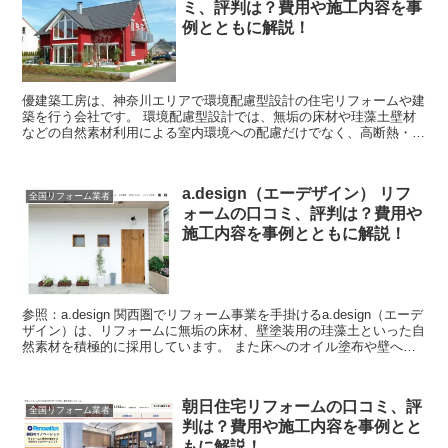
ミ、評判は？費用や施工内容を事
例とともに解説！
優建築工房は、神奈川エリアで環境配慮型設計の住宅リフォームや建
築を行う会社です。 環境配慮型設計では、無垢の床材や珪藻土壁材
などの自然素材利用による室内環境への配慮だけでなく、高断熱・通
風設計・太陽光利用などの省エネ設計による地球環境配慮を...
a.design（エーデザイン） リフ
全国リフォーム業者
ォームの口コミ、評判は？費用や
施工内容を事例とともに解説！
参照：a.design 関西圏でリフォーム事業を手掛けるa.design（エーデ
ザイン）は、リフォームに無垢の床材、壁塗装用の珪藻土といった自
然素材を積極的に採用しています。 また床へのオイル塗布や壁への
珪藻土塗布など、可能な範囲でお施主様...
朝日住宅リフォームの口コミ、評
全国リフォーム業者
判は？費用や施工内容を事例とと
もに解説！