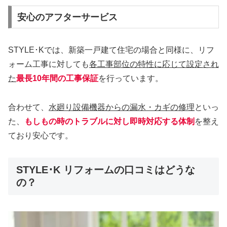
安心のアフターサービス
STYLE･Kでは、新築一戸建て住宅の場合と同様に、リフ
ォーム工事に対しても
各工事部位の特性に応じて設定され
た
最長10年間の工事保証
を行っています。
合わせて、
水廻り設備機器からの漏水・カギの修理
といっ
た、
もしもの時のトラブルに対し即時対応する体制
を整え
ており安心です。
STYLE･K リフォームの口コミはどうな
の？