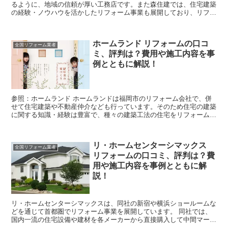
るように、地域の信頼が厚い工務店です。また森住建では、住宅建築
の経験・ノウハウを活かしたリフォーム事業も展開しており、リフォ
ーム工事でもリピート率が80％に上るなど、地域で高...
ホームランド リフォームの口コ
全国リフォーム業者
ミ、評判は？費用や施工内容を事
例とともに解説！
参照：ホームランド ホームランドは福岡市のリフォーム会社で、併
せて住宅建築や不動産仲介なども行っています。そのため住宅の建築
に関する知識・経験は豊富で、種々の建築工法の住宅をリフォームす
ることが出来ます。 また一級・二級建築士・インテリアコ...
リ・ホームセンターシマックス
全国リフォーム業者
リフォームの口コミ、評判は？費
用や施工内容を事例とともに解
説！
リ・ホームセンターシマックスは、同社の新宿や横浜ショールームな
どを通じて首都圏でリフォーム事業を展開しています。 同社では、
国内一流の住宅設備や建材を各メーカーから直接購入して中間マージ
ンを排除することで、大幅に安くお客様に提供する仕組みを...