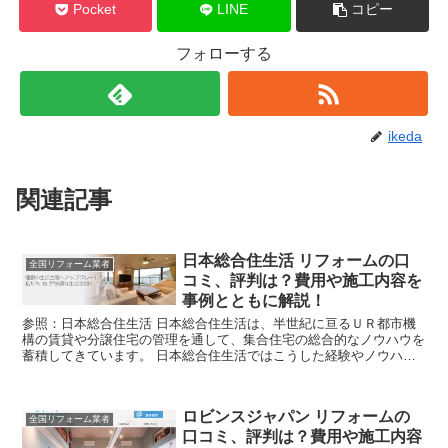
Pocket
LINE
コピー
フォローする
ikeda
関連記事
日本総合住生活 リフォームの口
全国リフォーム業者
コミ、評判は？費用や施工内容を
事例とともに解説！
参照：日本総合住生活 日本総合住生活は、半世紀に亘るＵＲ都市機
構の賃貸や分譲住宅の管理を通して、集合住宅の総合的なノウハウを
蓄積してきています。 日本総合住生活ではこうした経験やノウハウ
を活かし、分譲住宅リフォーム・戸建て住宅向けリフォーム...
ロビンスジャパン リフォームの
全国リフォーム業者
口コミ、評判は？費用や施工内容