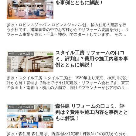
を事例とともに解説！
参照：ロビンスジャパン ロビンスジャパンは、輸入住宅の建設を行
う会社です。建築事業の中でお客様からのリフォーム要請を受け、リ
フォーム事業が東京・千葉・神奈川でスタートしています。 そのた
めロビンスジャパンのリフォームは、リフォームにおいても...
スタイル工房 リフォームの口コ
全国リフォーム業者
ミ、評判は？費用や施工内容を事
例とともに解説！
参照：スタイル工房 スタイル工房は、1989年より東京、神奈川で設
計から施工管理まで自社で行う住宅建設・リフォーム会社です。東京
の浜田山・南青山・横浜の店舗で、同社のプランナーがお客様のリフ
ォーム相談に対応しています。 同社のリフォームは多...
森住建 リフォームの口コミ、評
全国リフォーム業者
判は？費用や施工内容を事例とと
もに解説！
参照：森住建 森住建は、西濃地区住宅着工棟数No.1の実績から分か